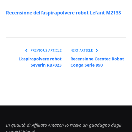
Recensione dell’aspirapolvere robot Lefant M213S
PREVIOUS ARTICLE
NEXT ARTICLE
L’aspirapolvere robot
Recensione Cecotec Robot
Severin RB7023
Conga Serie 990
In qualità di Affiliato Amazon io ricevo un guadagno dagli
acquisti idonei.