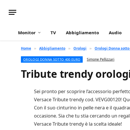
Monitor
TV
Abbigliamento
Audio
Home
Abbigliamento
Orologi
Orologi Donna sotto
»
»
»
Simone Pellizzari
OROLOGI DONNA SOTTO 400 EURO
Tribute trendy orolo
Sei pronto per scoprire l’accessorio perfet
Versace Tribute trendy cod. VEVG00120! Ques
Con il suo cinturino in pelle nera e il quadr
occasione. Sia che tu stia cercando un regal
Versace Tribute trendy è la scelta ideale!