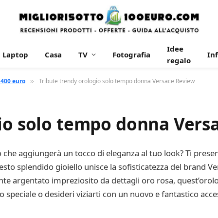
Idee
Laptop
Casa
TV
Fotografia
In
regalo
 400 euro
Tribute trendy orologio solo tempo donna Versace Review
»
gio solo tempo donna Vers
to che aggiungerà un tocco di eleganza al tuo look? Ti pres
to splendido gioiello unisce la sofisticatezza del brand V
ante argentato impreziosito da dettagli oro rosa, quest’orolog
o speciale o desideri viziarti con un nuovo e fantastico acc