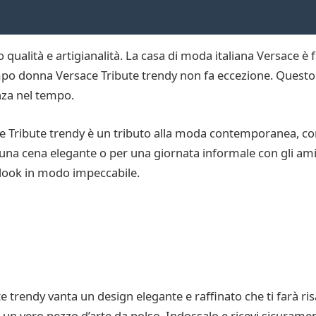
 qualità e artigianalità. La casa di moda italiana Versace è 
tempo donna Versace Tribute trendy non fa eccezione. Questo 
nza nel tempo.
e Tribute trendy è un tributo alla moda contemporanea, con
 una cena elegante o per una giornata informale con gli amic
o look in modo impeccabile.
rendy vanta un design elegante e raffinato che ti farà risalta
o un vero pezzo d’arte da polso. Indossalo e ricevi sicuram