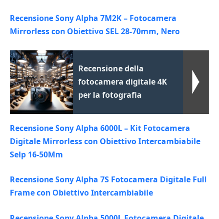
Recensione Sony Alpha 7M2K – Fotocamera
Mirrorless con Obiettivo SEL 28-70mm, Nero
Recensione della
fotocamera digitale 4K
per la fotografia
Recensione Sony Alpha 6000L – Kit Fotocamera
Digitale Mirrorless con Obiettivo Intercambiabile
Selp 16-50Mm
Recensione Sony Alpha 7S Fotocamera Digitale Full
Frame con Obiettivo Intercambiabile
Recensione Sony Alpha 5000L Fotocamera Digitale