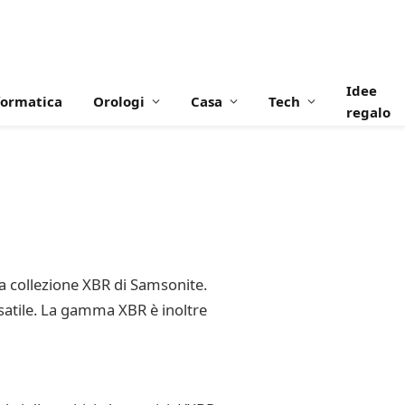
Idee
formatica
Orologi
Casa
Tech
regalo
lla collezione XBR di Samsonite.
satile. La gamma XBR è inoltre