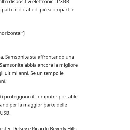
ri dispositivi elettronici. L’XBR
mpatto è dotato di più scomparti e
orizontal”]
avia, Samsonite sta affrontando una
 Samsonite abbia ancora la migliore
li ultimi anni. Se un tempo le
ni.
ttiti proteggono il computer portatile
ano per la maggior parte delle
 USB.
ster, Delsey e Ricardo Beverly Hills