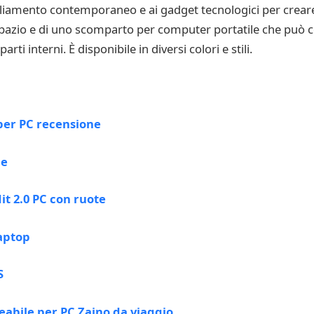
gliamento contemporaneo e ai gadget tecnologici per crea
pazio e di uno scomparto per computer portatile che può con
 interni. È disponibile in diversi colori e stili.
per PC recensione
ne
t 2.0 PC con ruote
laptop
S
eabile per PC Zaino da viaggio