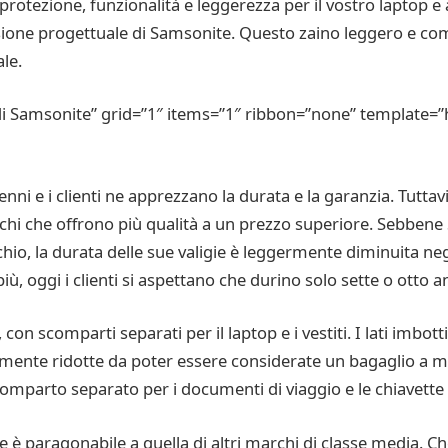
otezione, funzionalità e leggerezza per il vostro laptop e alt
isione progettuale di Samsonite. Questo zaino leggero e co
le.
i Samsonite” grid=”1″ items=”1″ ribbon=”none” template=”h
nni e i clienti ne apprezzano la durata e la garanzia. Tutt
chi che offrono più qualità a un prezzo superiore. Sebbene
chio, la durata delle sue valigie è leggermente diminuita neg
, oggi i clienti si aspettano che durino solo sette o otto an
i, con scomparti separati per il laptop e i vestiti. I lati imbo
temente ridotte da poter essere considerate un bagaglio a m
omparto separato per i documenti di viaggio e le chiavette
 è paragonabile a quella di altri marchi di classe media. Che