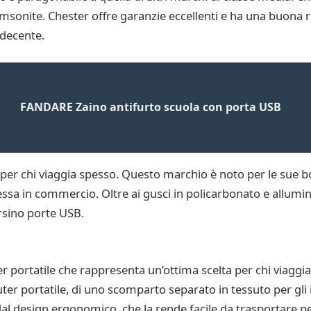
Samsonite. Chester offre garanzie eccellenti e ha una buona r
 decente.
FANDARE Zaino antifurto scuola con porta USB
er chi viaggia spesso. Questo marchio è noto per le sue bo
essa in commercio. Oltre ai gusci in policarbonato e allumi
rsino porte USB.
ortatile che rappresenta un’ottima scelta per chi viaggia 
er portatile, di uno scomparto separato in tessuto per gli 
dal design ergonomico, che la rende facile da trasportare pe