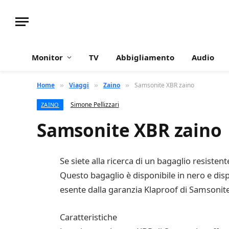
Monitor
TV
Abbigliamento
Audio
Home
Viaggi
Zaino
Samsonite XBR zaino
»
»
»
Simone Pellizzari
ZAINO
Samsonite XBR zaino
Se siete alla ricerca di un bagaglio resisten
Questo bagaglio è disponibile in nero e dis
esente dalla garanzia Klaproof di Samsonite
Caratteristiche