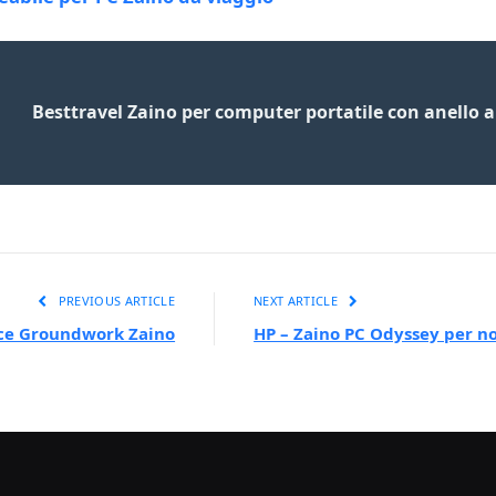
Besttravel Zaino per computer portatile con anello an
PREVIOUS ARTICLE
NEXT ARTICLE
ce Groundwork Zaino
HP – Zaino PC Odyssey per not