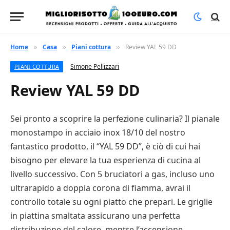
Home
Casa
Piani cottura
Review YAL 59 DD
»
»
»
Simone Pellizzari
PIANI COTTURA
Review YAL 59 DD
Sei pronto a scoprire la perfezione culinaria? Il pianale
monostampo in acciaio inox 18/10 del nostro
fantastico prodotto, il “YAL 59 DD”, è ciò di cui hai
bisogno per elevare la tua esperienza di cucina al
livello successivo. Con 5 bruciatori a gas, incluso uno
ultrarapido a doppia corona di fiamma, avrai il
controllo totale su ogni piatto che prepari. Le griglie
in piattina smaltata assicurano una perfetta
distribuzione del calore, mentre l’accensione