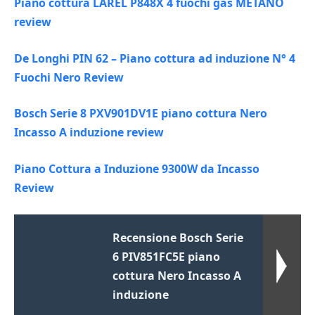
Piano cottura LAREL P848X 4 fuochi gas METANO
review
De Longhi PIN 62 – Piano cottura ad induzione N° 4
Fuochi Nero Review
Bosch Serie 8 PXV901DV1E piano cottura Nero
Incasso A induzione review
Piano Cottura a Induzione 9300W da Incasso
Review
Recensione Bosch Serie
6 PIV851FC5E piano
cottura Nero Incasso A
induzione