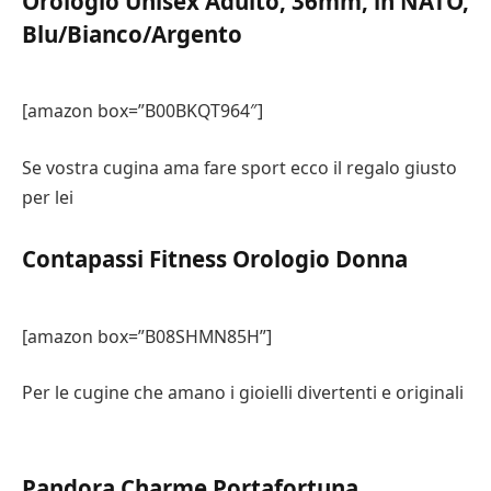
Orologio Unisex Adulto, 36mm, in NATO,
Blu/Bianco/Argento
[amazon box=”B00BKQT964″]
Se vostra cugina ama fare sport ecco il regalo giusto
per lei
Contapassi Fitness Orologio Donna
[amazon box=”B08SHMN85H”]
Per le cugine che amano i gioielli divertenti e originali
Pandora Charme Portafortuna