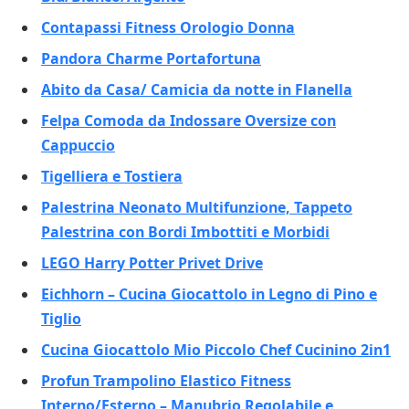
Contapassi Fitness Orologio Donna
Pandora Charme Portafortuna
Abito da Casa/ Camicia da notte in Flanella
Felpa Comoda da Indossare Oversize con
Cappuccio
Tigelliera e Tostiera
Palestrina Neonato Multifunzione, Tappeto
Palestrina con Bordi Imbottiti e Morbidi
LEGO Harry Potter Privet Drive
Eichhorn – Cucina Giocattolo in Legno di Pino e
Tiglio
Cucina Giocattolo Mio Piccolo Chef Cucinino 2in1
Profun Trampolino Elastico Fitness
Interno/Esterno – Manubrio Regolabile e