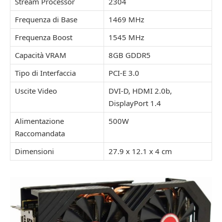
Stream Processor
2304
Frequenza di Base
1469 MHz
Frequenza Boost
1545 MHz
Capacità VRAM
8GB GDDR5
Tipo di Interfaccia
PCI-E 3.0
Uscite Video
DVI-D, HDMI 2.0b,
DisplayPort 1.4
Alimentazione
500W
Raccomandata
Dimensioni
27.9 x 12.1 x 4 cm