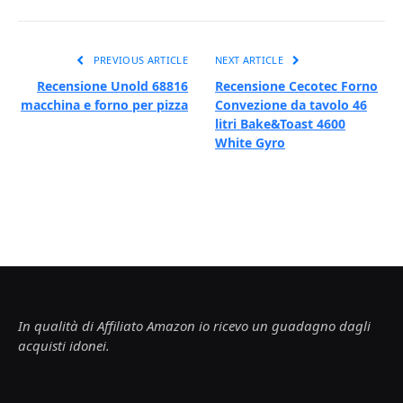
PREVIOUS ARTICLE
NEXT ARTICLE
Recensione Unold 68816
Recensione Cecotec Forno
macchina e forno per pizza
Convezione da tavolo 46
litri Bake&Toast 4600
White Gyro
In qualità di Affiliato Amazon io ricevo un guadagno dagli
acquisti idonei.