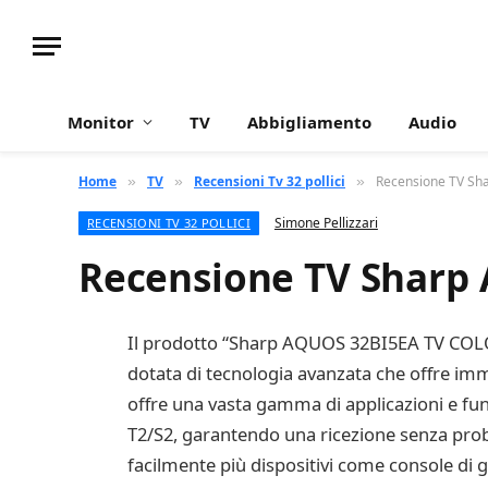
Monitor
TV
Abbigliamento
Audio
Home
TV
Recensioni Tv 32 pollici
Recensione TV S
»
»
»
Simone Pellizzari
RECENSIONI TV 32 POLLICI
Recensione TV Sharp
Il prodotto “Sharp AQUOS 32BI5EA TV COLO
dotata di tecnologia avanzata che offre imm
offre una vasta gamma di applicazioni e fun
T2/S2, garantendo una ricezione senza problem
facilmente più dispositivi come console di g