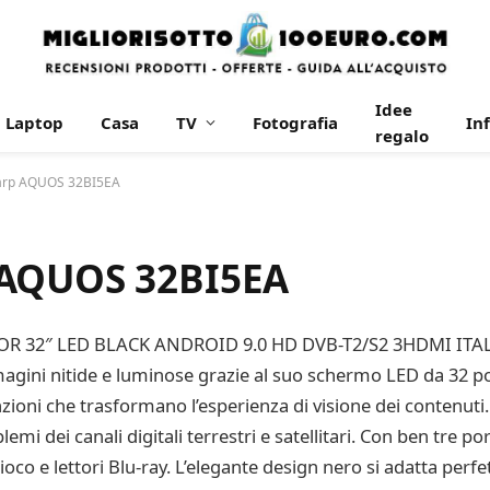
Idee
Laptop
Casa
TV
Fotografia
In
regalo
harp AQUOS 32BI5EA
 AQUOS 32BI5EA
R 32″ LED BLACK ANDROID 9.0 HD DVB-T2/S2 3HDMI ITALIA” 
agini nitide e luminose grazie al suo schermo LED da 32 pol
zioni che trasformano l’esperienza di visione dei contenuti.
i dei canali digitali terrestri e satellitari. Con ben tre po
ioco e lettori Blu-ray. L’elegante design nero si adatta per