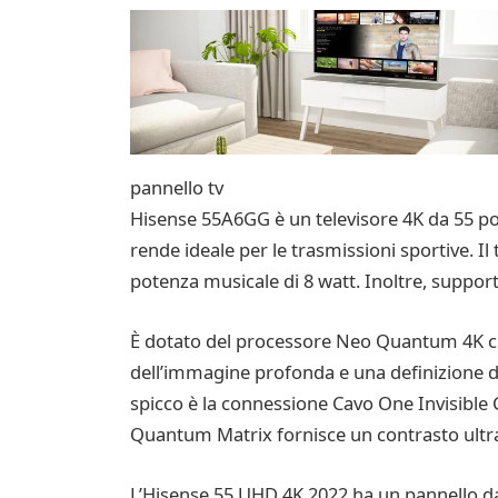
pannello tv
Hisense 55A6GG è un televisore 4K da 55 polli
rende ideale per le trasmissioni sportive. Il
potenza musicale di 8 watt. Inoltre, support
È dotato del processore Neo Quantum 4K che u
dell’immagine profonda e una definizione de
spicco è la connessione Cavo One Invisible Co
Quantum Matrix fornisce un contrasto ultr
L’Hisense 55 UHD 4K 2022 ha un pannello da 