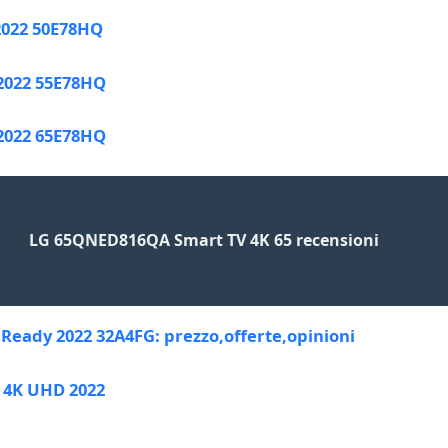
2022 50E78HQ
2022 55E78HQ
2022 65E78HQ
LG 65QNED816QA Smart TV 4K 65 recensioni
Ready 2022 32A4FG: prezzo,offerte,opinioni
 4K UHD 2022