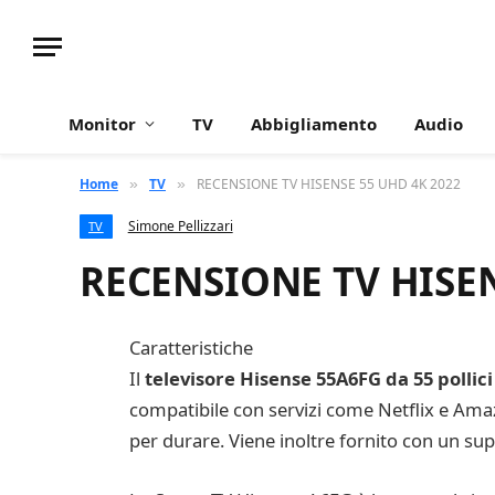
Monitor
TV
Abbigliamento
Audio
Home
TV
RECENSIONE TV HISENSE 55 UHD 4K 2022
»
»
Simone Pellizzari
TV
RECENSIONE TV HISEN
Caratteristiche
Il
televisore Hisense 55A6FG da 55 pollici
compatibile con servizi come Netflix e Am
per durare. Viene inoltre fornito con un su