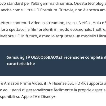
vo standard per l’alta gamma dinamica. Questa tecnologia 
 anche come Ultra HD Premium. Tuttavia, non è ancora ampi
ettere contenuti video in streaming, tra cui Netflix, Hulu
 loro spettacoli e film preferiti in modo eccezionale. Inoltr
televisore HD in futuro, è meglio acquistare un modello Ultr
Samsung TV QE50Q65BAUXZT recensione completa det
caratteristiche
ix e Amazon Prime Video, il TV Hisense 55UHD 4K supporta a
 agli utenti di personalizzare facilmente la propria esperien
isponibili su Apple TV e Disney+.