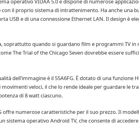
ema operativo VIDAA 5.0 e dispone di numerose applicazioni.
e con il proprio sistema di intrattenimento. Ha anche una bu
orta USB e di una connessione Ethernet LAN. Il design è ele
a, soprattutto quando si guardano film e programmi TV in r
come The Trial of the Chicago Seven dovrebbe essere sufficie
ità dell’immagine è il 55A6FG. È dotato di una funzione HD
 movimenti veloci, il che lo rende ideale per guardare le tra
 potenza di 8 watt ciascuno.
offre numerose caratteristiche per il suo prezzo. Il modell
i un sistema operativo Android TV, che consente di accedere