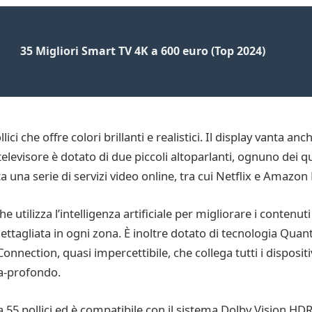
35 Migliori Smart TV 4K a 600 euro (Top 2024)
ci che offre colori brillanti e realistici. Il display vanta a
 televisore è dotato di due piccoli altoparlanti, ognuno dei 
a una serie di servizi video online, tra cui Netflix e Amazon
tilizza l’intelligenza artificiale per migliorare i contenuti
ttagliata in ogni zona. È inoltre dotato di tecnologia Quant
nnection, quasi impercettibile, che collega tutti i dispositiv
a-profondo.
55 pollici ed è compatibile con il sistema Dolby Vision HDR.