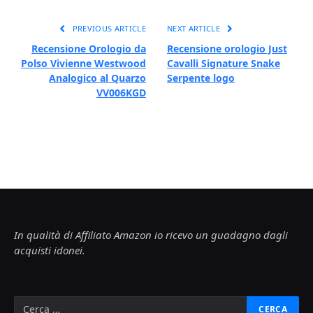
PREVIOUS ARTICLE
NEXT ARTICLE
Recensione Orologio da
Recensione orologio Just
Polso Vivienne Westwood
Cavalli Signature Snake
Analogico al Quarzo
Serpente logo
VV006KGD
In qualità di Affiliato Amazon io ricevo un guadagno dagli
acquisti idonei.