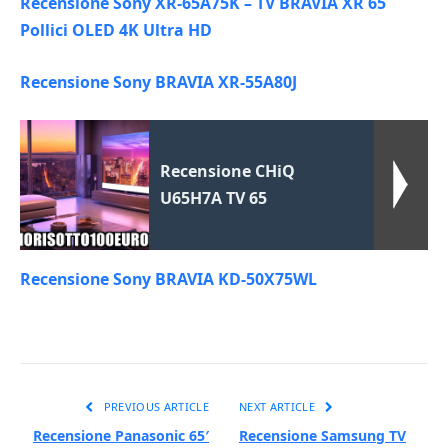
Recensione Sony XR-65A75K – TV BRAVIA XR 65
Pollici OLED 4K Ultra HD
Recensione Sony BRAVIA XR-55A80J
Recensione CHiQ
U65H7A TV 65
Recensione Sony BRAVIA KD-50X75WL
PREVIOUS ARTICLE
NEXT ARTICLE
Recensione Panasonic 65′
Recensione Samsung TV