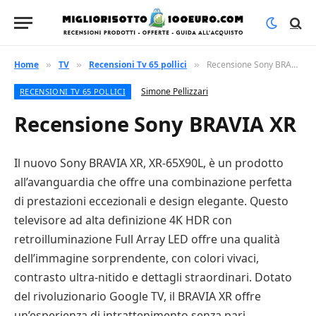
Home
TV
Recensioni Tv 65 pollici
Recensione Sony BRAVIA XR
»
»
»
Simone Pellizzari
RECENSIONI TV 65 POLLICI
Recensione Sony BRAVIA XR
Il nuovo Sony BRAVIA XR, XR-65X90L, è un prodotto
all’avanguardia che offre una combinazione perfetta
di prestazioni eccezionali e design elegante. Questo
televisore ad alta definizione 4K HDR con
retroilluminazione Full Array LED offre una qualità
dell’immagine sorprendente, con colori vivaci,
contrasto ultra-nitido e dettagli straordinari. Dotato
del rivoluzionario Google TV, il BRAVIA XR offre
un’esperienza di intrattenimento senza pari,