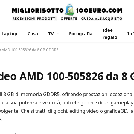
Idee
Laptop
Casa
TV
Fotografia
In
regalo
eo AMD 100-505826 da 8 GB GDDR5
ideo AMD 100-505826 da 8
 8 GB di memoria GDDR5, offrendo prestazioni eccezionali 
e alla sua potenza e velocità, potrete godere di un gameplay
olgente. Che si tratti di giochi, editing video o grafica 3D
.