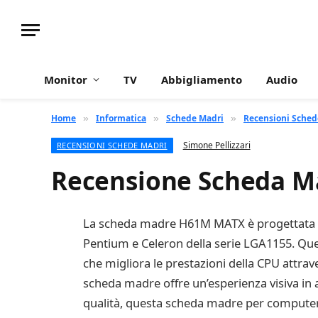
Monitor
TV
Abbigliamento
Audio
Home
Informatica
Schede Madri
Recensioni Sched
»
»
»
Simone Pellizzari
RECENSIONI SCHEDE MADRI
Recensione Scheda 
La scheda madre H61M MATX è progettata per o
Pentium e Celeron della serie LGA1155. Que
che migliora le prestazioni della CPU attrav
scheda madre offre un’esperienza visiva in 
qualità, questa scheda madre per computer o