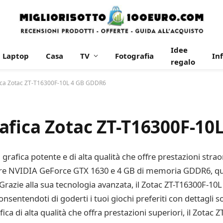
Idee
Laptop
Casa
TV
Fotografia
In
regalo
ica Zotac ZT-T16300F-10L 4 GB GDDR6
afica Zotac ZT-T16300F-10
afica potente e di alta qualità che offre prestazioni straord
ssore NVIDIA GeForce GTX 1630 e 4 GB di memoria GDDR6, qu
 Grazie alla sua tecnologia avanzata, il Zotac ZT-T16300F-10L
onsentendoti di goderti i tuoi giochi preferiti con dettagli s
ca di alta qualità che offra prestazioni superiori, il Zotac Z