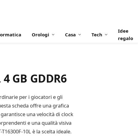
Idee
formatica
Orologi
Casa
Tech
regalo
L 4 GB GDDR6
inarie per i giocatori e gli
esta scheda offre una grafica
 garantisce una velocità di clock
orprendenti e una qualità visiva
T-T16300F-10L è la scelta ideale.