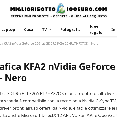
Idee
Laptop
Casa
TV
Fotografia
In
regalo
ica KFA2 nVidia GeForce 256-bit GDDR6 PCIe 26NRL7HPX7OK – Nero
afica KFA2 nVidia GeForce
– Nero
bit GDDR6 PCIe 26NRL7HPX7OK è un prodotto di alto livello 
a scheda è compatibile con la tecnologia Nvidia G-Sync TM,
 driver pronti all’uso offerti da Nvidia, è facile ottimizzare l
rta anche Microsoft DirectX 12 API, Vulkan API e OpenGL 4.