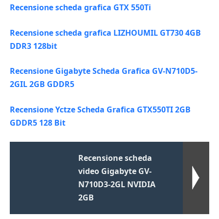
Recensione scheda grafica GTX 550Ti
Recensione scheda grafica LIZHOUMIL GT730 4GB
DDR3 128bit
Recensione Gigabyte Scheda Grafica GV-N710D5-
2GIL 2GB GDDR5
Recensione Yctze Scheda Grafica GTX550TI 2GB
GDDR5 128 Bit
Recensione scheda
video Gigabyte GV-
N710D3-2GL NVIDIA
2GB