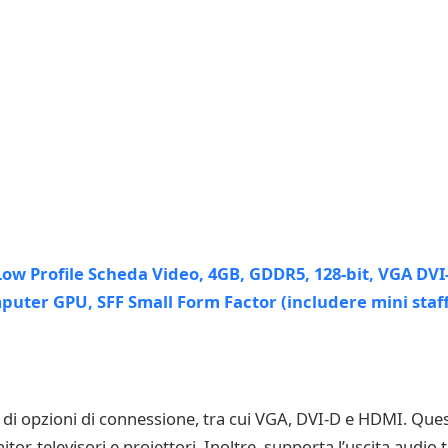
i opzioni di connessione, tra cui VGA, DVI-D e HDMI. Questo
tor, televisori e proiettori. Inoltre, supporta l’uscita audio