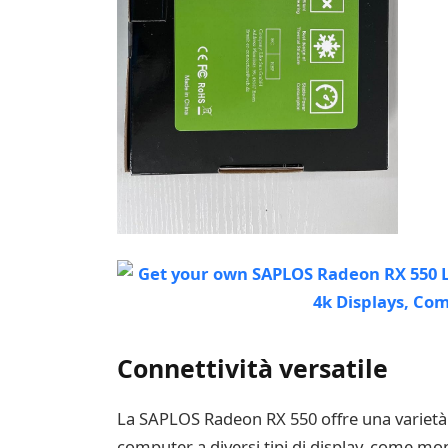
Connettività versatile
La SAPLOS Radeon RX 550 offre una varietà d
computer a diversi tipi di display, come moni