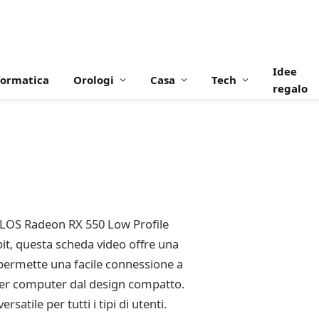
Idee
formatica
Orologi
Casa
Tech
regalo
SAPLOS Radeon RX 550 Low Profile
it, questa scheda video offre una
permette una facile connessione a
e per computer dal design compatto.
atile per tutti i tipi di utenti.