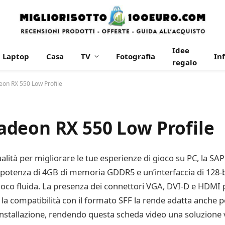
Idee
Laptop
Casa
TV
Fotografia
In
regalo
on RX 550 Low Profile
deon RX 550 Low Profile
ualità per migliorare le tue esperienze di gioco su PC, la 
 potenza di 4GB di memoria GDDR5 e un’interfaccia di 128-b
ioco fluida. La presenza dei connettori VGA, DVI-D e HDMI 
re la compatibilità con il formato SFF la rende adatta anch
installazione, rendendo questa scheda video una soluzione vers