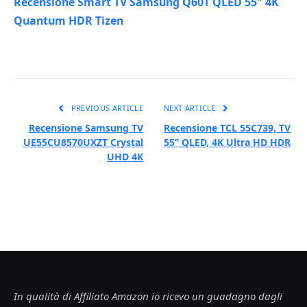
Recensione Smart TV Samsung Q60T QLED 55″ 4K
Quantum HDR Tizen
PREVIOUS ARTICLE
NEXT ARTICLE
Recensione Samsung TV
Recensione TCL 55C739, TV
UE55CU8570UXZT Crystal
55” QLED, 4K Ultra HD HDR
UHD 4K
In qualità di Affiliato Amazon io ricevo un guadagno dagli