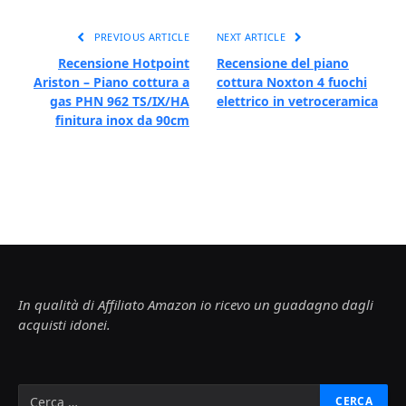
PREVIOUS ARTICLE
NEXT ARTICLE
Recensione Hotpoint
Recensione del piano
Ariston – Piano cottura a
cottura Noxton 4 fuochi
gas PHN 962 TS/IX/HA
elettrico in vetroceramica
finitura inox da 90cm
In qualità di Affiliato Amazon io ricevo un guadagno dagli
acquisti idonei.