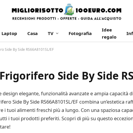
Idee
Laptop
Casa
TV
Fotografia
In
regalo
ero Side By Side RS66A8101SL/EF
rigorifero Side By Side R
e design elegante, funzionalità avanzate e ampia capacità 
rifero Side By Side RS66A8101SL/EF combina un’estetica raff
i tuoi alimenti freschi più a lungo. Con una spaziosa capac
ti i tuoi prodotti preferiti. Scopri di più su questo eccezio
tare!