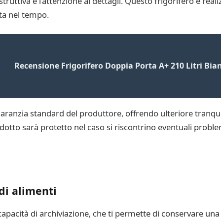
uttiva e l’attenzione ai dettagli. Questo frigorifero è reali
ta nel tempo.
Recensione Frigorifero Doppia Porta A+ 210 Litri Bia
 garanzia standard del produttore, offrendo ulteriore tranquil
dotto sarà protetto nel caso si riscontrino eventuali problem
i alimenti
 capacità di archiviazione, che ti permette di conservare un