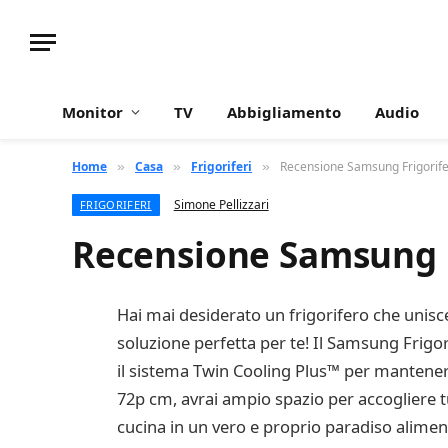
Monitor
TV
Abbigliamento
Audio
Home
Casa
Frigoriferi
Recensione Samsung Frigorif
»
»
»
Simone Pellizzari
FRIGORIFERI
Recensione Samsung F
Hai mai desiderato un frigorifero che unisc
soluzione perfetta per te! Il Samsung Frigo
il sistema Twin Cooling Plus™ per mantenere 
72p cm, avrai ampio spazio per accogliere tut
cucina in un vero e proprio paradiso alimen