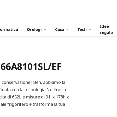
Idee
formatica
Orologi
Casa
Tech
regalo
S66A8101SL/EF
di conservazione? Beh, abbiamo la
inata con la tecnologia No Frost e
ità di 652L e misure di 91l x 178h x
nale frigorifero e trasforma la tua