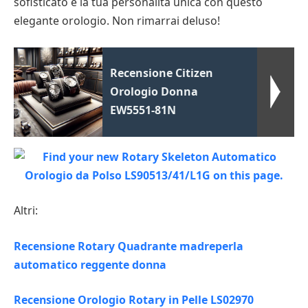
sofisticato e la tua personalità unica con questo
elegante orologio. Non rimarrai deluso!
Recensione Citizen
Orologio Donna
EW5551-81N
Altri:
Recensione Rotary Quadrante madreperla
automatico reggente donna
Recensione Orologio Rotary in Pelle LS02970