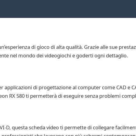
sperienza di gioco di alta qualità. Grazie alle sue prestazion
te nel mondo dei videogiochi e goderti ogni dettaglio.
per applicazioni di progettazione al computer come CAD e CA
deon RX 580 ti permetterà di eseguire senza problemi compl
VI-D, questa scheda video ti permette di collegare facilmen
fi e professionisti che lavorano con più schermi contempor