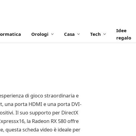
Idee
formatica
Orologi
Casa
Tech
regalo
sperienza di gioco straordinaria e
rt, una porta HDMI e una porta DVI-
sitivi. Il suo supporto per DirectX
I Expressx16, la Radeon RX 580 offre
te, questa scheda video è ideale per