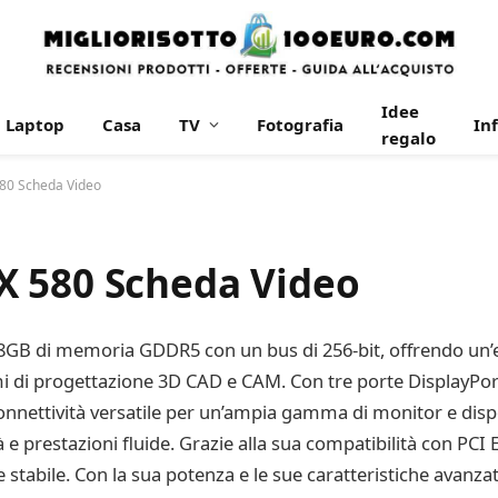
Idee
Laptop
Casa
TV
Fotografia
In
regalo
80 Scheda Video
X 580 Scheda Video
8GB di memoria GDDR5 con un bus di 256-bit, offrendo un’e
mmi di progettazione 3D CAD e CAM. Con tre porte DisplayPo
onnettività versatile per un’ampia gamma di monitor e dispo
tà e prestazioni fluide. Grazie alla sua compatibilità con PC
stabile. Con la sua potenza e le sue caratteristiche avanza