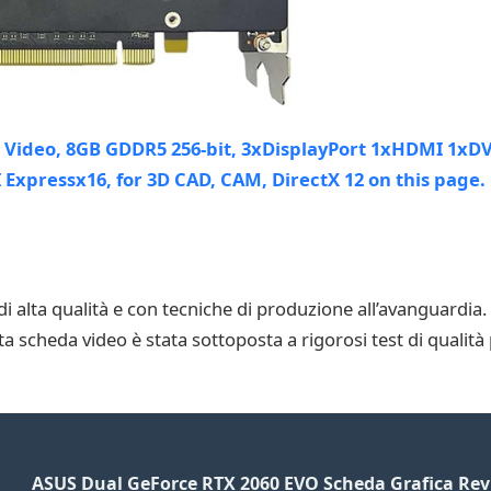
i alta qualità e con tecniche di produzione all’avanguardia
ta scheda video è stata sottoposta a rigorosi test di qualità 
ASUS Dual GeForce RTX 2060 EVO Scheda Grafica Re