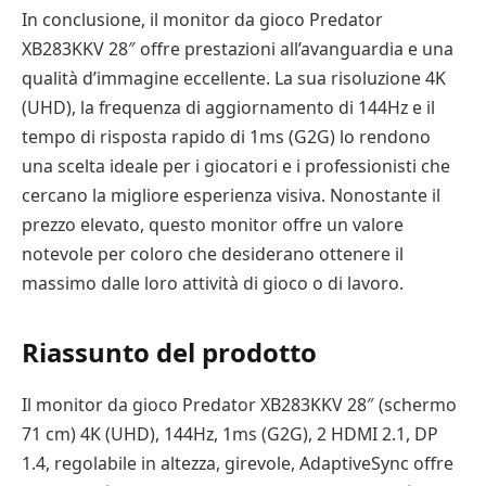
In conclusione, il monitor da gioco Predator
XB283KKV 28″ offre prestazioni all’avanguardia e una
qualità d’immagine eccellente. La sua risoluzione 4K
(UHD), la frequenza di aggiornamento di 144Hz e il
tempo di risposta rapido di 1ms (G2G) lo rendono
una scelta ideale per i giocatori e i professionisti che
cercano la migliore esperienza visiva. Nonostante il
prezzo elevato, questo monitor offre un valore
notevole per coloro che desiderano ottenere il
massimo dalle loro attività di gioco o di lavoro.
Riassunto del prodotto
Il monitor da gioco Predator XB283KKV 28″ (schermo
71 cm) 4K (UHD), 144Hz, 1ms (G2G), 2 HDMI 2.1, DP
1.4, regolabile in altezza, girevole, AdaptiveSync offre