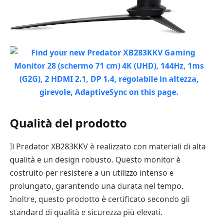
Qualità del prodotto
Il Predator XB283KKV è realizzato con materiali di alta
qualità e un design robusto. Questo monitor è
costruito per resistere a un utilizzo intenso e
prolungato, garantendo una durata nel tempo.
Inoltre, questo prodotto è certificato secondo gli
standard di qualità e sicurezza più elevati.