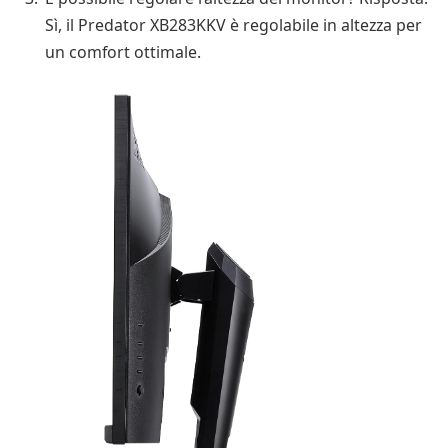
Sì, il Predator XB283KKV è regolabile in altezza per
un comfort ottimale.