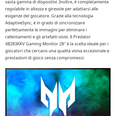
vasta gamma di dispositivi. Inoltre, è completamente
regolabile in altezza e girevole per adattarsi alle
esigenze del giocatore. Grazie alla tecnologia
AdaptiveSync, è in grado di sincronizzare
perfettamente le immagini per eliminare i
rallentamenti e gli artefatti visivi. Il Predator
XB283KKV Gaming Monitor 28″ è la scelta ideale per i
giocatori che cercano una qualità visiva eccezionale e
prestazioni di gioco senza compromessi.