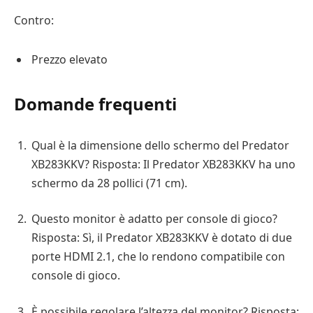
Contro:
Prezzo elevato
Domande frequenti
Qual è la dimensione dello schermo del Predator
XB283KKV? Risposta: Il Predator XB283KKV ha uno
schermo da 28 pollici (71 cm).
Questo monitor è adatto per console di gioco?
Risposta: Sì, il Predator XB283KKV è dotato di due
porte HDMI 2.1, che lo rendono compatibile con
console di gioco.
È possibile regolare l’altezza del monitor? Risposta: