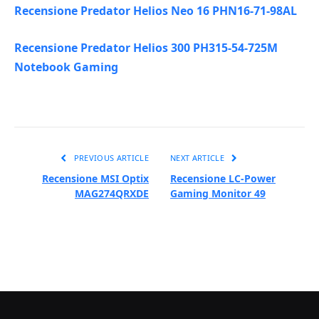
Recensione Predator Helios Neo 16 PHN16-71-98AL
Recensione Predator Helios 300 PH315-54-725M
Notebook Gaming
PREVIOUS ARTICLE
NEXT ARTICLE
Recensione MSI Optix
Recensione LC-Power
MAG274QRXDE
Gaming Monitor 49