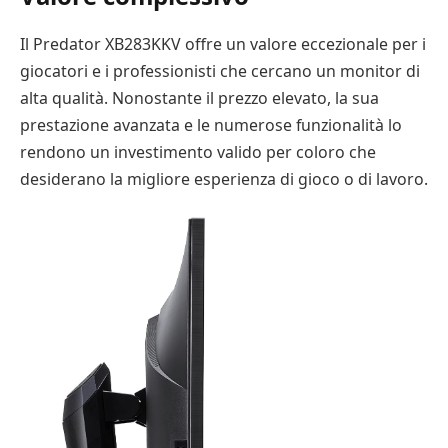
Il Predator XB283KKV offre un valore eccezionale per i
giocatori e i professionisti che cercano un monitor di
alta qualità. Nonostante il prezzo elevato, la sua
prestazione avanzata e le numerose funzionalità lo
rendono un investimento valido per coloro che
desiderano la migliore esperienza di gioco o di lavoro.