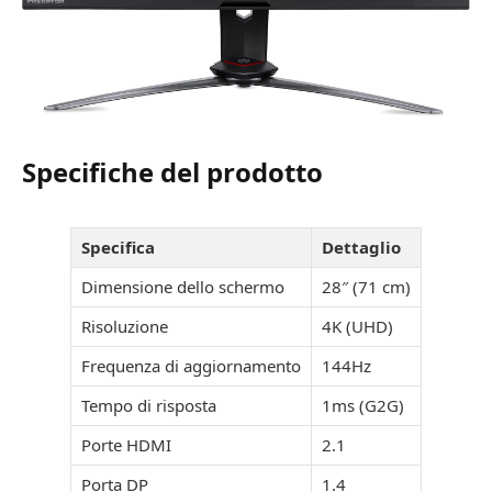
Specifiche del prodotto
Specifica
Dettaglio
Dimensione dello schermo
28″ (71 cm)
Risoluzione
4K (UHD)
Frequenza di aggiornamento
144Hz
Tempo di risposta
1ms (G2G)
Porte HDMI
2.1
Porta DP
1.4