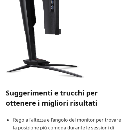
Suggerimenti e trucchi per
ottenere i migliori risultati
Regola l’altezza e l’angolo del monitor per trovare
la posizione più comoda durante le sessioni di