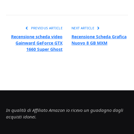
PREVIOUS ARTICLE
NEXT ARTICLE
Recensione scheda video
Recensione Scheda Grafica
Gainward GeForce GTX
Nuovo 8 GB MXM
1660 Super Ghost
In qualità di Affiliato Amazon io ricevo un guadagno dagli
acquisti idonei.