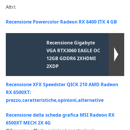
Altri:
Recensione Powercolor Radeon RX 6400 ITX 4 GB
Recensione Gigabyte
VGA RTX3060 EAGLE OC
12GB GDDR6 2XHDMI
2XDP
Recensione XFX Speedster QICK 210 AMD Radeon
RX 6500XT:
prezzo,caratteristiche,opinioni,alternative
Recensione della scheda grafica MSI Radeon RX
6500XT MECH 2X 4G