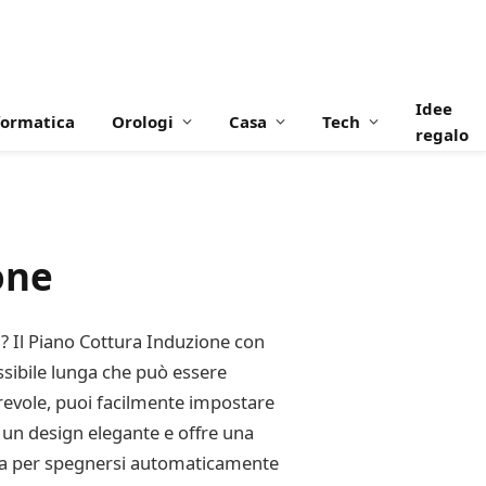
Idee
formatica
Orologi
Casa
Tech
regalo
one
li? Il Piano Cottura Induzione con
ssibile lunga che può essere
orrevole, puoi facilmente impostare
a un design elegante e offre una
tura per spegnersi automaticamente