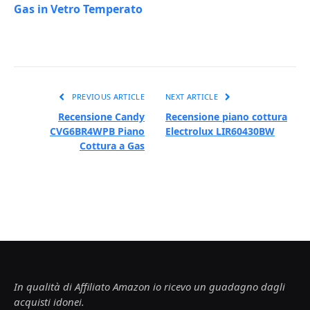
Gas in Vetro Temperato
PREVIOUS ARTICLE
NEXT ARTICLE
Recensione Candy
Recensione piano cottura
CVG6BR4WPB Piano
Electrolux LIR60430BW
Cottura a Gas
In qualità di Affiliato Amazon io ricevo un guadagno dagli
acquisti idonei.