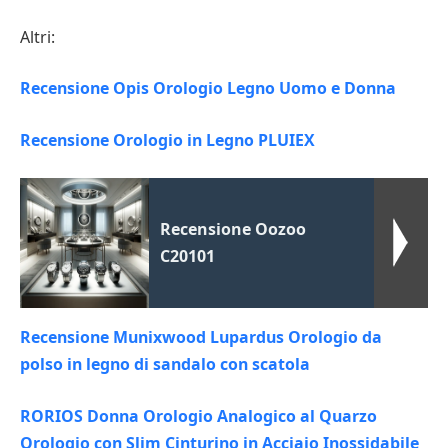
Altri:
Recensione Opis Orologio Legno Uomo e Donna
Recensione Orologio in Legno PLUIEX
Recensione Oozoo
C20101
Recensione Munixwood Lupardus Orologio da
polso in legno di sandalo con scatola
RORIOS Donna Orologio Analogico al Quarzo
Orologio con Slim Cinturino in Acciaio Inossidabile