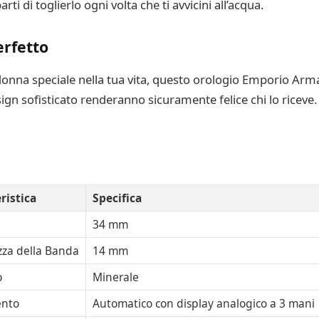
 di toglierlo ogni volta che ti avvicini all’acqua.
erfetto
 donna speciale nella tua vita, questo orologio Emporio Arm
ign sofisticato renderanno sicuramente felice chi lo riceve.
ristica
Specifica
34 mm
za della Banda
14 mm
o
Minerale
nto
Automatico con display analogico a 3 mani