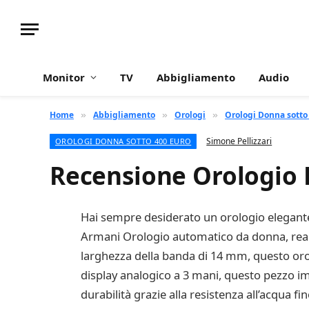
Monitor
TV
Abbigliamento
Audio
Home
Abbigliamento
Orologi
Orologi Donna sotto
»
»
»
Simone Pellizzari
OROLOGI DONNA SOTTO 400 EURO
Recensione Orologio
Hai sempre desiderato un orologio elegante 
Armani Orologio automatico da donna, reali
larghezza della banda di 14 mm, questo oro
display analogico a 3 mani, questo pezzo im
durabilità grazie alla resistenza all’acqua 