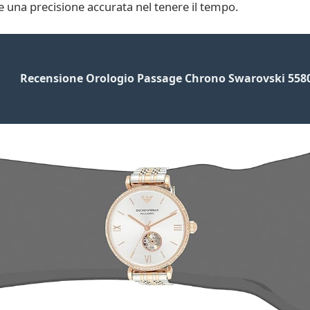
 una precisione accurata nel tenere il tempo.
Recensione Orologio Passage Chrono Swarovski 558