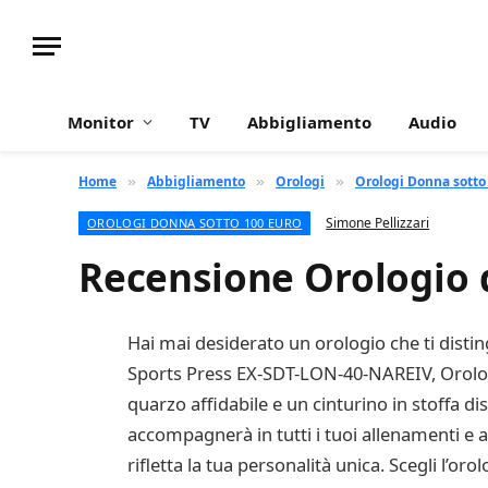
Monitor
TV
Abbigliamento
Audio
Home
Abbigliamento
Orologi
Orologi Donna sotto
»
»
»
Simone Pellizzari
OROLOGI DONNA SOTTO 100 EURO
Recensione Orologio
Hai mai desiderato un orologio che ti distin
Sports Press EX-SDT-LON-40-NAREIV, Orolog
quarzo affidabile e un cinturino in stoffa dis
accompagnerà in tutti i tuoi allenamenti e 
rifletta la tua personalità unica. Scegli l’o