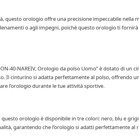
tà, questo orologio offre una precisione impeccabile nella
allenamenti o agli impegni, poiché questo orologio ti fornir
LON-40-NAREIV, Orologio da polso Uomo” è dotato di un cint
o. Il cinturino si adatta perfettamente al polso, offrendo u
re l’orologio durante le tue attività sportive.
uesto orologio è disponibile in tre colori: nero, blu e grigio
onalità, garantendo che l’orologio si adatti perfettamente al