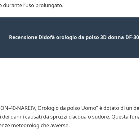
ro durante l’uso prolungato.
Recensione Didofà orologio da polso 3D donna DF-3
LON-40-NAREIV, Orologio da polso Uomo” è dotato di un desi
i dei danni causati da spruzzi d’acqua o sudore. Questa funz
nienze meteorologiche avverse.