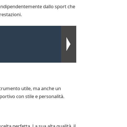
e. Indipendentemente dallo sport che
restazioni.
strumento utile, ma anche un
portivo con stile e personalità.
lta perfetta. La sua alta qualità, il