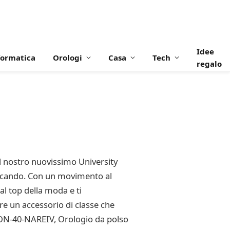
Idee
formatica
Orologi
Casa
Tech
regalo
il nostro nuovissimo University
ercando. Con un movimento al
 al top della moda e ti
re un accessorio di classe che
T-LON-40-NAREIV, Orologio da polso