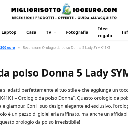
Idee
Laptop
Casa
TV
Fotografia
In
regalo
 300 euro
Recensione Orologio da polso Donna 5 Lady SYMK41K1
»
 da polso Donna 5 Lady S
si adatti perfettamente al tuo stile e che aggiunga un tocco
SYMK41K1 – Orologio da polso Donna”. Questo orologio da pols
a e glamour. Con il suo design elegante ed esclusivo, l’orolog
solo è un pezzo di gioielleria raffinato, ma anche un affida
questo orologio da polso irresistibile!