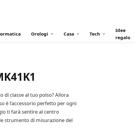
Idee
formatica
Orologi
Casa
Tech
regalo
YMK41K1
 di classe al tuo polso? Allora
o è l’accessorio perfetto per ogni
io ti farà sentire al centro
bile strumento di misurazione del