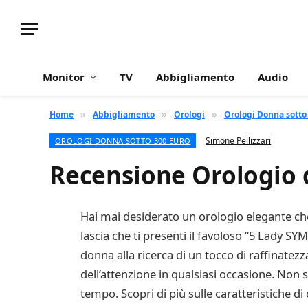
Monitor
TV
Abbigliamento
Audio
Home
Abbigliamento
Orologi
Orologi Donna sotto
»
»
»
Simone Pellizzari
OROLOGI DONNA SOTTO 300 EURO
Recensione Orologio
Hai mai desiderato un orologio elegante che 
lascia che ti presenti il favoloso “5 Lady 
donna alla ricerca di un tocco di raffinatezz
dell’attenzione in qualsiasi occasione. Non 
tempo. Scopri di più sulle caratteristiche di 