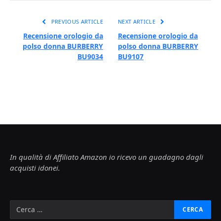
PREVIOUS ARTICLE
NEXT ARTICLE
Recensione orologio da
Recensione orologio da
polso donna BURBERRY
polso donna BURBERRY
BU9034
BU9107
In qualità di Affiliato Amazon io ricevo un guadagno dagli
acquisti idonei.