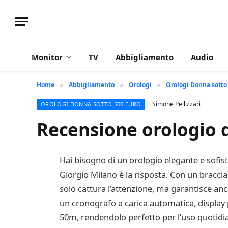
Monitor
TV
Abbigliamento
Audio
Home
Abbigliamento
Orologi
Orologi Donna sotto
»
»
»
Simone Pellizzari
OROLOGI DONNA SOTTO 500 EURO
Recensione orologio 
Hai bisogno di un orologio elegante e sofist
Giorgio Milano è la risposta. Con un bracci
solo cattura l’attenzione, ma garantisce a
un cronografo a carica automatica, display 
50m, rendendolo perfetto per l’uso quotidian