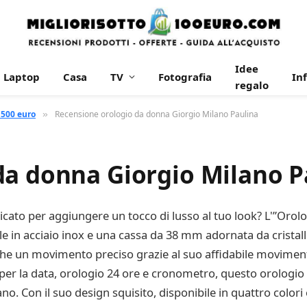
Idee
Laptop
Casa
TV
Fotografia
In
regalo
 500 euro
Recensione orologio da donna Giorgio Milano Paulina
»
da donna Giorgio Milano P
icato per aggiungere un tocco di lusso al tuo look? L'”Orolo
ale in acciaio inox e una cassa da 38 mm adornata da cristal
nche un movimento preciso grazie al suo affidabile movimen
per la data, orologio 24 ore e cronometro, questo orologio è
o. Con il suo design squisito, disponibile in quattro colori 