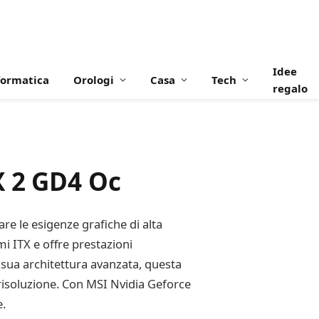
Idee
formatica
Orologi
Casa
Tech
regalo
X 2 GD4 Oc
e le esigenze grafiche di alta
i ITX e offre prestazioni
a sua architettura avanzata, questa
a risoluzione. Con MSI Nvidia Geforce
e.