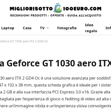
Idee
Laptop
Casa
TV
Fotografia
In
regalo
Geforce GT 1030 aero ITX 2 GD4 Oc
a Geforce GT 1030 aero IT
0 aero ITX 2 GD4 Oc è una soluzione avanzata per soddisfar
 x 102 x 38 mm, questa scheda grafica è ideale per i sistem
2 GB e alla sua interfaccia PCI Express 3.0 x16. Grazie all
tagliata per l’esperienza di gioco o l’editing di video ad alt
nere un’immagine nitida e un’esperienza visiva coinvolgent