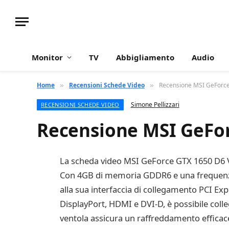
Monitor
TV
Abbigliamento
Audio
Home
Recensioni Schede Video
Recensione MSI GeForc
»
»
Simone Pellizzari
RECENSIONI SCHEDE VIDEO
Recensione MSI GeFo
La scheda video MSI GeForce GTX 1650 D6 VEN
Con 4GB di memoria GDDR6 e una frequenza d
alla sua interfaccia di collegamento PCI Ex
DisplayPort, HDMI e DVI-D, è possibile colle
ventola assicura un raffreddamento efficac