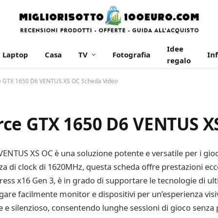
Idee
Laptop
Casa
TV
Fotografia
In
regalo
e GTX 1650 D6 VENTUS XS OC Scheda Video
rce GTX 1650 D6 VENTUS X
TUS XS OC è una soluzione potente e versatile per i giocat
i clock di 1620MHz, questa scheda offre prestazioni eccez
press x16 Gen 3, è in grado di supportare le tecnologie di u
gare facilmente monitor e dispositivi per un’esperienza visi
e e silenzioso, consentendo lunghe sessioni di gioco senza