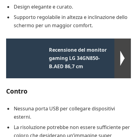
Design elegante e curato.
Supporto regolabile in altezza e inclinazione dello
schermo per un maggior comfort.
Recensione del monitor
gaming LG 34GN850-
B.AED 86,7 cm
Contro
Nessuna porta USB per collegare dispositivi
esterni.
La risoluzione potrebbe non essere sufficiente per
coloro che desiderano un’immagine super