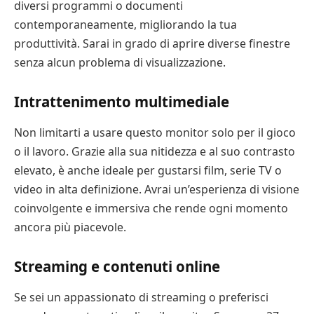
diversi programmi o documenti
contemporaneamente, migliorando la tua
produttività. Sarai in grado di aprire diverse finestre
senza alcun problema di visualizzazione.
Intrattenimento multimediale
Non limitarti a usare questo monitor solo per il gioco
o il lavoro. Grazie alla sua nitidezza e al suo contrasto
elevato, è anche ideale per gustarsi film, serie TV o
video in alta definizione. Avrai un’esperienza di visione
coinvolgente e immersiva che rende ogni momento
ancora più piacevole.
Streaming e contenuti online
Se sei un appassionato di streaming o preferisci