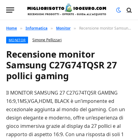
Home
Informatica
Monitor
Recensione monitor Samsung C27G74TQSR 27 pollici gaming
»
»
»
Simone Pellizzari
MONITOR
Recensione monitor
Samsung C27G74TQSR 27
pollici gaming
Il MONITOR SAMSUNG 27 C27G74TQSR GAMING
16:9,1MS,VGA,HDMI, BLACK è un’imponente ed
eccezionale aggiunta al mondo del gaming. Con un
design elegante e moderno, offre un’esperienza di
gioco immersiva grazie al display da 27 pollici e al
rapporto di aspetto 16:9. Con una risposta di soli 1