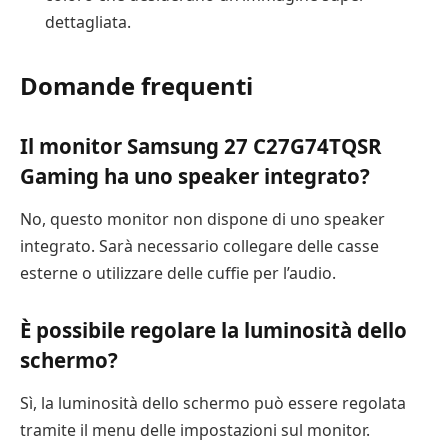
dettagliata.
Domande frequenti
Il monitor Samsung 27 C27G74TQSR
Gaming ha uno speaker integrato?
No, questo monitor non dispone di uno speaker
integrato. Sarà necessario collegare delle casse
esterne o utilizzare delle cuffie per l’audio.
È possibile regolare la luminosità dello
schermo?
Sì, la luminosità dello schermo può essere regolata
tramite il menu delle impostazioni sul monitor.