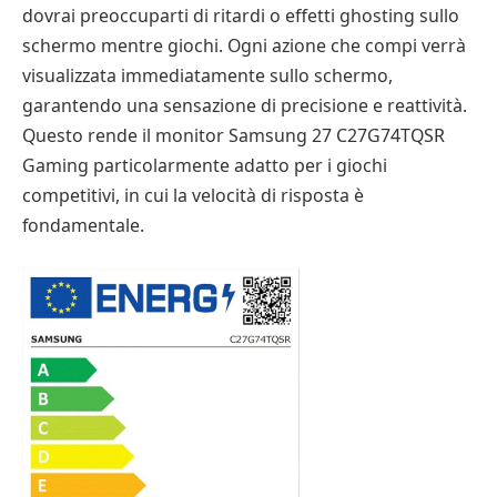
dovrai preoccuparti di ritardi o effetti ghosting sullo
schermo mentre giochi. Ogni azione che compi verrà
visualizzata immediatamente sullo schermo,
garantendo una sensazione di precisione e reattività.
Questo rende il monitor Samsung 27 C27G74TQSR
Gaming particolarmente adatto per i giochi
competitivi, in cui la velocità di risposta è
fondamentale.