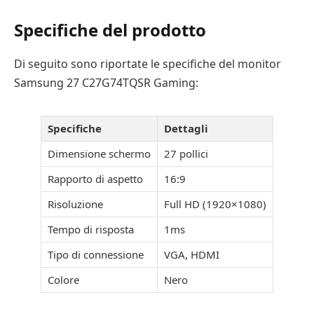
Specifiche del prodotto
Di seguito sono riportate le specifiche del monitor
Samsung 27 C27G74TQSR Gaming:
Specifiche
Dettagli
Dimensione schermo
27 pollici
Rapporto di aspetto
16:9
Risoluzione
Full HD (1920×1080)
Tempo di risposta
1ms
Tipo di connessione
VGA, HDMI
Colore
Nero