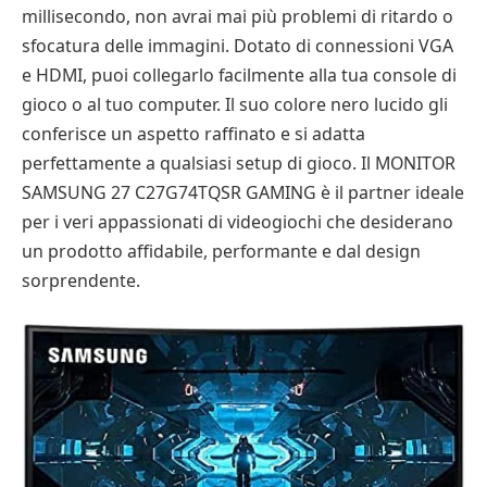
millisecondo, non avrai mai più problemi di ritardo o
sfocatura delle immagini. Dotato di connessioni VGA
e HDMI, puoi collegarlo facilmente alla tua console di
gioco o al tuo computer. Il suo colore nero lucido gli
conferisce un aspetto raffinato e si adatta
perfettamente a qualsiasi setup di gioco. Il MONITOR
SAMSUNG 27 C27G74TQSR GAMING è il partner ideale
per i veri appassionati di videogiochi che desiderano
un prodotto affidabile, performante e dal design
sorprendente.