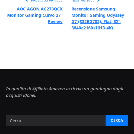
PREVIOUS ARTICLE
NEXT ARTICLE
AOC AGON AG273QCX
Recensione Samsung
Monitor Gaming Curvo 27”
Monitor Gaming Odyssey
Review
G7 (S32BG702), Flat, 32”,
3840×2160 (UHD 4K)
In qualità di Affiliato Amazon io ricevo un guadagno dagli
acquisti idonei.