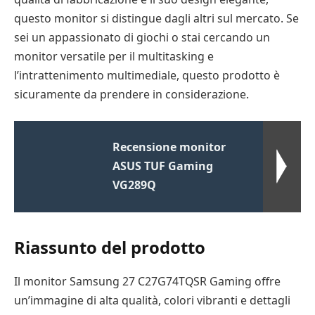
questo monitor si distingue dagli altri sul mercato. Se
sei un appassionato di giochi o stai cercando un
monitor versatile per il multitasking e
l’intrattenimento multimediale, questo prodotto è
sicuramente da prendere in considerazione.
Recensione monitor
ASUS TUF Gaming
VG289Q
Riassunto del prodotto
Il monitor Samsung 27 C27G74TQSR Gaming offre
un’immagine di alta qualità, colori vibranti e dettagli