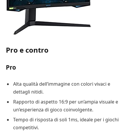
Pro e contro
Pro
Alta qualità dell’immagine con colori vivaci e
dettagli nitidi.
Rapporto di aspetto 16:9 per un’ampia visuale e
un’esperienza di gioco coinvolgente.
Tempo di risposta di soli 1ms, ideale per i giochi
competitivi.