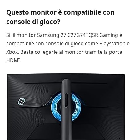
Questo monitor è compatibile con
console di gioco?
Sì, il monitor Samsung 27 C27G74TQSR Gaming è
compatibile con console di gioco come Playstation e
Xbox. Basta collegarle al monitor tramite la porta
HDMI.