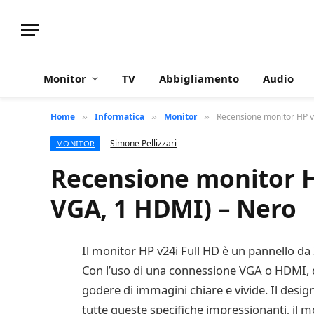
Monitor
TV
Abbigliamento
Audio
Home
Informatica
Monitor
Recensione monitor HP v2
»
»
»
Simone Pellizzari
MONITOR
Recensione monitor HP 
VGA, 1 HDMI) – Nero
Il monitor HP v24i Full HD è un pannello da 2
Con l’uso di una connessione VGA o HDMI, qu
godere di immagini chiare e vivide. Il desi
tutte queste specifiche impressionanti, il mo