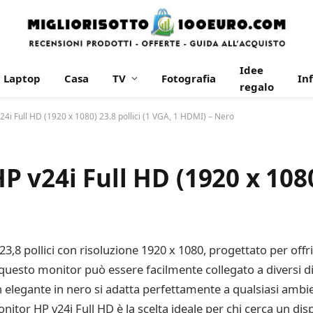
Idee
Laptop
Casa
TV
Fotografia
In
regalo
4i Full HD (1920 x 1080) 23.8 pollici (1 VGA, 1 HDMI) – Nero
v24i Full HD (1920 x 1080)
3,8 pollici con risoluzione 1920 x 1080, progettato per offri
esto monitor può essere facilmente collegato a diversi dis
gn elegante in nero si adatta perfettamente a qualsiasi amb
nitor HP v24i Full HD è la scelta ideale per chi cerca un disp