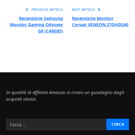
PREVIOUS ARTICLE
NEXT ARTICLE
Recensione Samsung
Recensione Monitor
Monitor Gaming Odyssey
Corsair XENEON 27QHD240
G9 (C49G95)
In qualità di Affiliato Amazon io ricevo un guadagno dagli
acquisti idonei.