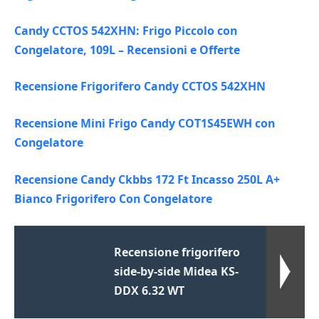
Candy CCTOS 542XHN: Frigo Piccolo con
Congelatore, 109L – Recensioni e Offerte
Recensione Frigorifero Candy CCTOS 542XHN
Recensione Mini Frigo Candy COT1S45EWH con
Congelatore
Recensione Candy Ckbbs 172 Ft Incasso 250L A+
Bianco Frigorifero Con Congelatore
Recensione frigorifero
side-by-side Midea KS-
DDX 6.32 WT