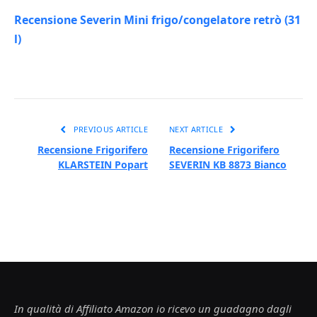
Recensione Severin Mini frigo/congelatore retrò (31
l)
PREVIOUS ARTICLE
NEXT ARTICLE
Recensione Frigorifero
Recensione Frigorifero
KLARSTEIN Popart
SEVERIN KB 8873 Bianco
In qualità di Affiliato Amazon io ricevo un guadagno dagli