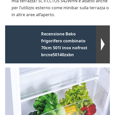
mia terrazza? Sì, il CCTOS 542WHN è adatto anche
per l’utilizzo esterno come minibar sulla terrazza o
in altre aree all’aperto.
Recensione Beko
frigorifero combinato
70cm 501l inox nofrost
brcne50140zxbn