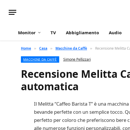
Monitor
TV
Abbigliamento
Audio
Home
Casa
Macchine da Caffè
Recensione Melitta C
»
»
»
Simone Pellizzari
MACCHINE DA CAFFÈ
Recensione Melitta Ca
automatica
Il Melitta “Caffeo Barista T” è una macchina
bevande perfette con un semplice tocco. Ques
perfetto per coloro che preferiscono bere ca
alle numerose funzioni personalizzabili, com