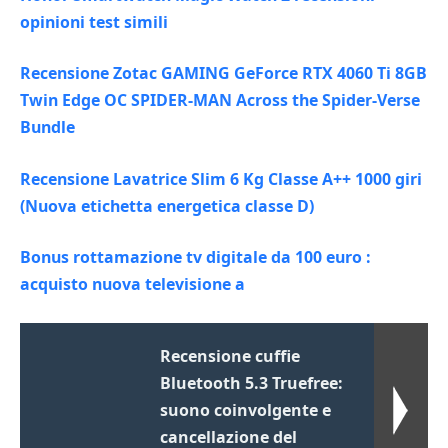
opinioni test simili
Recensione Zotac GAMING GeForce RTX 4060 Ti 8GB
Twin Edge OC SPIDER-MAN Across the Spider-Verse
Bundle
Recensione Lavatrice Slim 6 Kg Classe A++ 1000 giri
(Nuova etichetta energetica classe D)
Bonus rottamazione tv digitale da 100 euro :
acquisto nuova televisione a
Recensione cuffie
Bluetooth 5.3 Truefree:
suono coinvolgente e
cancellazione del