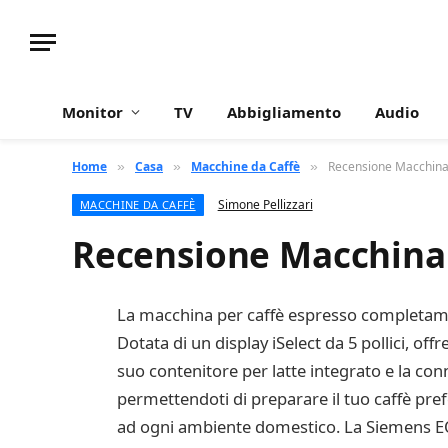
Monitor
TV
Abbigliamento
Audio
Home
Casa
Macchine da Caffè
Recensione Macchina
»
»
»
Simone Pellizzari
MACCHINE DA CAFFÈ
Recensione Macchina 
La macchina per caffè espresso completame
Dotata di un display iSelect da 5 pollici, of
suo contenitore per latte integrato e la c
permettendoti di preparare il tuo caffè pref
ad ogni ambiente domestico. La Siemens EQ.7