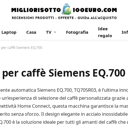
Idee
Laptop
Casa
TV
Fotografia
In
regalo
 per caffè Siemens EQ.700
per caffè Siemens EQ.700
nte automatica Siemens EQ.700, TQ705R03, è l’ultima inno
fre un’esperienza di selezione del caffè personalizzata grazie 
onnettività Home Connect, questa macchina garantisce la ma
erito senza sforzo. Il design elegante in acciaio inossidabil
00 è la soluzione ideale per tutti gli amanti del caffè ch