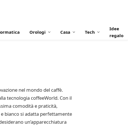
Idee
formatica
Orologi
Casa
Tech
regalo
vazione nel mondo del caffè.
alla tecnologia coffeeWorld. Con il
ssima comodità e praticità,
e e bianco si adatta perfettamente
e desiderano un’apparecchiatura