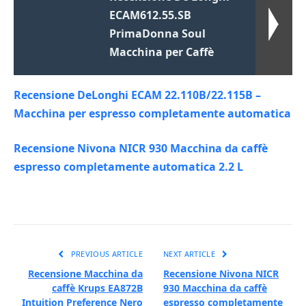
ECAM612.55.SB
PrimaDonna Soul
Macchina per Caffè
Recensione DeLonghi ECAM 22.110B/22.115B –
Macchina per espresso completamente automatica
Recensione Nivona NICR 930 Macchina da caffè
espresso completamente automatica 2.2 L
PREVIOUS ARTICLE
NEXT ARTICLE
Recensione Macchina da
Recensione Nivona NICR
caffè Krups EA872B
930 Macchina da caffè
Intuition Preference Nero
espresso completamente