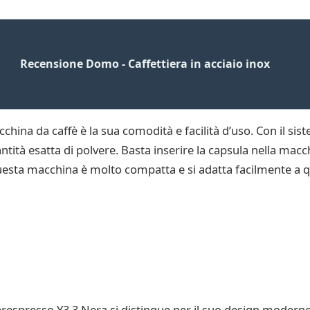
Recensione Domo - Caffettiera in acciaio inox
hina da caffè è la sua comodità e facilità d’uso. Con il sis
ntità esatta di polvere. Basta inserire la capsula nella macc
esta macchina è molto compatta e si adatta facilmente a q
erespresso Y3.3 Nera si distingue per il suo design moderno