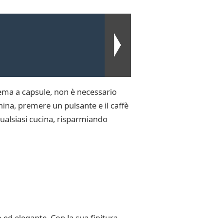
tema a capsule, non è necessario
hina, premere un pulsante e il caffè
ualsiasi cucina, risparmiando
 ed elegante. Con la sua finitura