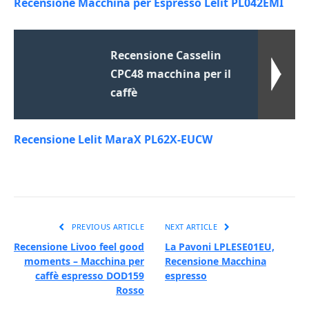
Recensione Macchina per Espresso Lelit PL042EMI
Recensione Casselin
CPC48 macchina per il
caffè
Recensione Lelit MaraX PL62X-EUCW
PREVIOUS ARTICLE
NEXT ARTICLE
Recensione Livoo feel good
La Pavoni LPLESE01EU,
moments – Macchina per
Recensione Macchina
caffè espresso DOD159
espresso
Rosso