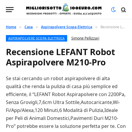
Home
Casa
Aspirapolvere Scopa Elettrica
Recensione LEFANT Robot Aspirapolvere M210-Pro
»
»
»
Simone Pellizzari
ASPIRAPOLVERE SCOPA ELETTRICA
Recensione LEFANT Robot
Aspirapolvere M210-Pro
Se stai cercando un robot aspirapolvere di alta
qualità che renda la pulizia di casa più semplice ed
efficiente, il “LEFANT Robot Aspirapolvere con 2200Pa,
Senza Grovigli,7,6cm Ultra Sottile,Autocaricante,Wi-
Fi/App/Alexa,120 Minuti,6 Modalità di Pulizia,Ideale
per Peli di Animali Domestici,Pavimenti Duri M210-
Pro” potrebbe essere la soluzione perfetta per te. Con