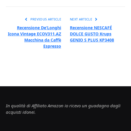
PREVIOUS ARTICLE
NEXT ARTICLE
Recensione De’Longhi
Recensione NESCAFÉ
Icona Vintage ECOV311.AZ
DOLCE GUSTO Krups
Macchina da Caffè
GENIO S PLUS KP3408
Espresso
In qualità di Affiliato Amazon io ricevo un guadagno dagli
acquisti idonei.