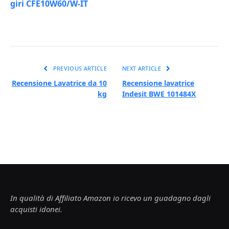
giri CFE10W60/W-IT
PREVIOUS ARTICLE
NEXT ARTICLE
Recensione Lavatrice da 10
Recensione lavatrice
kg
Indesit BWE 101484X
In qualità di Affiliato Amazon io ricevo un guadagno dagli
acquisti idonei.