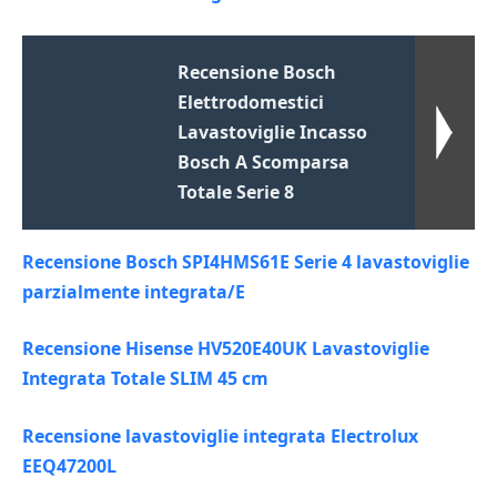
Recensione Bosch
Elettrodomestici
Lavastoviglie Incasso
Bosch A Scomparsa
Totale Serie 8
Recensione Bosch SPI4HMS61E Serie 4 lavastoviglie
parzialmente integrata/E
Recensione Hisense HV520E40UK Lavastoviglie
Integrata Totale SLIM 45 cm
Recensione lavastoviglie integrata Electrolux
EEQ47200L